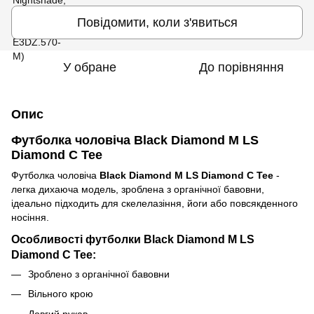
Повідомити, коли з'явиться
У обране
До порівняння
Опис
Футболка чоловіча Black Diamond M LS
Diamond C Tee
Футболка чоловіча
Black Diamond M LS Diamond C Tee
-
легка дихаюча модель, зроблена з органічної бавовни,
ідеально підходить для скелелазіння, йоги або повсякденного
носіння.
Особливості футболки Black Diamond M LS
Diamond C Tee:
Зроблено з органічної бавовни
Вільного крою
Довгий рукав