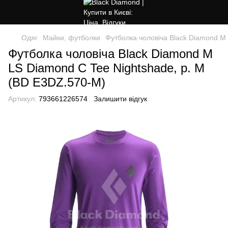
Одяг
Майки, футболки
Футболка чоловіча Black Diamond M
Футболка чоловіча Black Diamond M
LS Diamond C Tee Nightshade, р. M
(BD E3DZ.570-M)
Артикул:
793661226574
Залишити відгук